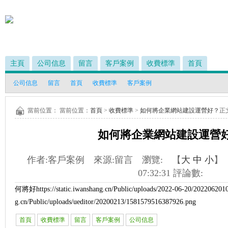
主頁
公司信息
留言
客戶案例
收費標準
首頁
公司信息
留言
首頁
收費標準
客戶案例
當前位置： 當前位置：
首頁
>
收費標準
>
如何將企業網站建設運營好？
正
如何將企業網站建設運營
作者:
客戶案例
來源:
留言
瀏覽:
【
大
中
小
】
07:32:31
評論數:
何將好
https://static.iwanshang.cn/Public/uploads/2022-06-20/2022062010
g.cn/Public/uploads/ueditor/20200213/1581579516387926.png
首頁
收費標準
留言
客戶案例
公司信息