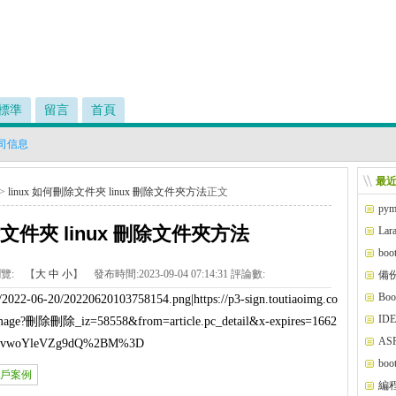
標準
留言
首頁
司信息
最
>
linux 如何刪除文件夾 linux 刪除文件夾方法
正文
pym
4000' i
除文件夾 linux 刪除文件夾方法
Lara
alhos
bo
覽:
【
大
中
小
】 發布時間:
2023-09-04 07:14:31
評論數:
備份
致 out
Bo
ds/2022-06-20/20220620103758154.png|https://p3-sign.toutiaoimg.co
ID
p.image?刪除刪除
_iz=58558&from=article.pc_detail&x-expires=1662
AS
WZvwoYleVZg9dQ%2BM%3D
boo
戶案例
編