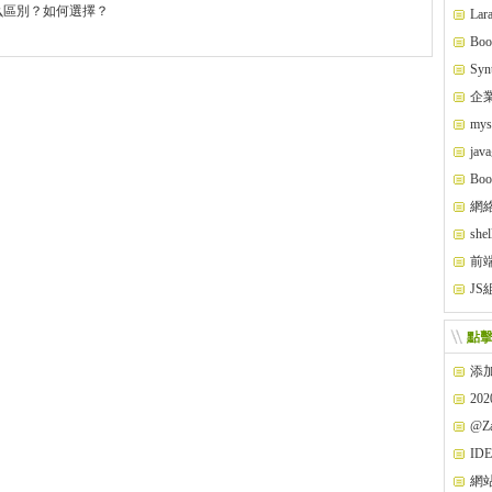
么區別？如何選擇？
Lara
alhos
Boo
Synt
企
my
ja
Bo
網
shel
n' 問題
前端
JS
選擇
點
添
20
@Z
ID
網