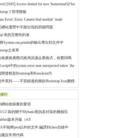
vel [1045] Access denied for user 'homestead'@'loc
t' .env沒有配置
tstrap 3 管理模板
ax Error: Error: Cannot find module ‘node
業網站運營中不能出現的四個問題
sql 表的完整性約束
va將System.out.println的輸出導出到文件中
otstrap之表單
絡推廣推廣體式格局決議企業格式，你贊同嗎
l script中的syntax error near unexpected token `the
開發框架Bootstrap和KnockoutJS
組件系列——不容錯過的兩款Bootstrap Icon圖標
組件
擊排行
加網站收錄量的要領
20/1/2 踩的關于Mybatis查詢及封裝的幾個坑
abbix版本升級（4.0
EA不能將java以外的文件 編譯到class目錄中
站建設常用代碼