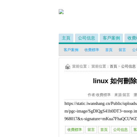
主頁
公司信息
客戶案例
收費
客戶案例
收費標準
首頁
留言
公
當前位置： 當前位置：
首頁
>
公司信息
linux 如何刪
作者:
收費標準
來源:
留言
瀏
https://static.iwanshang.cn/Public/uploa
m/pgc-image/SgDlQgS41h0DT3~noo
968017&x-signature=mKua7FhaQCU
收費標準
留言
首頁
公司信息
客