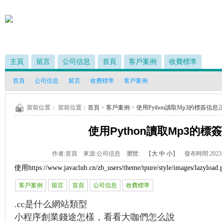
主頁
留言
公司信息
首頁
客戶案例
收費標準
首頁
公司信息
留言
收費標準
客戶案例
當前位置： 當前位置：
首頁
>
客戶案例
>
使用Python讀取Mp3的標簽信息
使用Python讀取Mp3的標
作者:
首頁
來源:
公司信息
瀏覽:
【
大
中
小
】 發布時間:
2023
使用
https://www.javaclub.cn/zb_users/theme/tpure/style/images/lazyload.
客戶案例
留言
首頁
公司信息
收費標準
.cc是什么網站類型
小程序創業錢途怎樣，看看大咖們怎么說