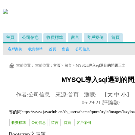
主頁
公司信息
收費標準
留言
客戶案例
首頁
客戶案例
收費標準
首頁
留言
公司信息
當前位置： 當前位置：
首頁
>
留言
>
MYSQL導入sql遇到的問題
正文
MYSQL導入sql遇到的
作者:
公司信息
來源:
首頁
瀏覽:
【
大
中
小
】
06:29:21
評論數:
導的問
https://www.javaclub.cn/zb_users/theme/tpure/style/images/lazylo
收費標準
公司信息
留言
首頁
客戶案例
Bootstrap之表單