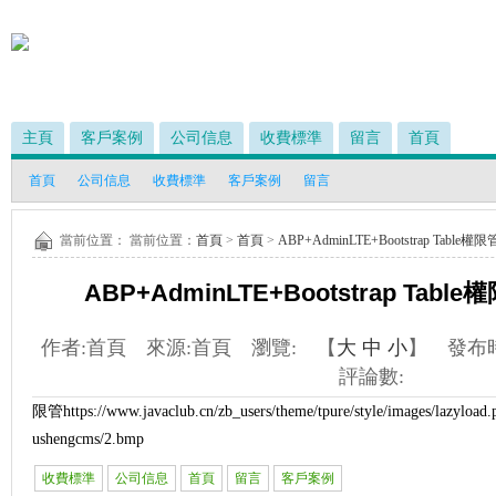
主頁
客戶案例
公司信息
收費標準
留言
首頁
首頁
公司信息
收費標準
客戶案例
留言
當前位置： 當前位置：
首頁
>
首頁
>
ABP+AdminLTE+Bootstrap Tabl
ABP+AdminLTE+Bootstrap Ta
作者:
首頁
來源:
首頁
瀏覽:
【
大
中
小
】 發布
評論數:
限管
https://www.javaclub.cn/zb_users/theme/tpure/style/images/lazyload.p
ushengcms/2.bmp
收費標準
公司信息
首頁
留言
客戶案例