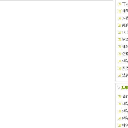
名？
可
律
抖
經
P
家
律
怎
網
處？
家
法
點
如
網
網
網
處？
律