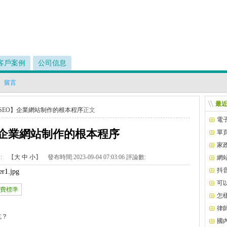
客戶案例
公司信息
留言
最
SEO】企業網站制作的根本程序
正文
電
】企業網站制作的根本程序
單
家
:
【
大
中
小
】 發布時間:
2023-09-04 07:03:06
評論數:
網
處？
抖
er1.jpg
可
費標準
怎
律
坑？
國