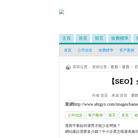
主頁
首頁
留言
收費標準
首頁
公司信息
收費標準
客戶案例
當前位置： 當前位置：
首頁
>
首頁
>
【
【SEO
作者:
首頁
來源:
首頁
瀏覽
業網
http://www.ahtgyx.com/images/bann
公司信息
客戶案例
留言
首頁
收
電商平臺如何運營才能少走彎路？
網站建設需要多少錢？中小企業怎樣避免被