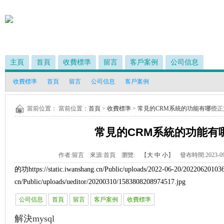
主頁
首頁
收費標準
留言
客戶案例
公司信息
收費標準
首頁
留言
公司信息
客戶案例
當前位置： 當前位置：
首頁
>
收費標準
>
常見的CRM系統的功能有哪些
正
常見的CRM系統的功能有
作者:
留言
來源:
首頁
瀏覽:
【
大
中
小
】 發布時間:
2023-09
的功
https://static.iwanshang.cn/Public/uploads/2022-06-20/202206201036
cn/Public/uploads/ueditor/20200310/1583808208974517.jpg
公司信息
首頁
留言
客戶案例
收費標準
解決mysql