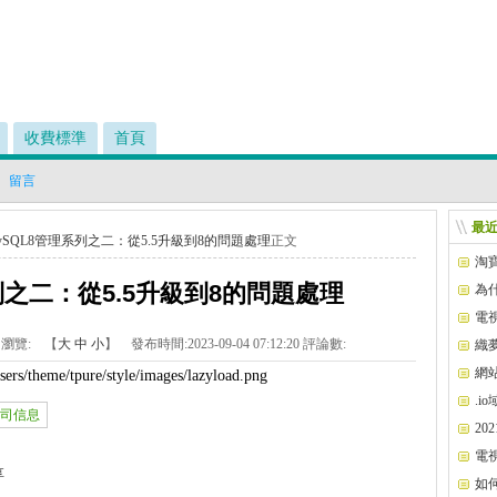
收費標準
首頁
留言
最
ySQL8管理系列之二：從5.5升級到8的問題處理
正文
淘
列之二：從5.5升級到8的問題處理
為
電
瀏覽:
【
大
中
小
】 發布時間:
2023-09-04 07:12:20
評論數:
織
網
sers/theme/tpure/style/images/lazyload.png
.i
司信息
2
電
享
如