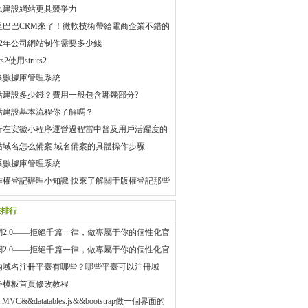
么建設網站更具競爭力
里巴巴CRM來了！微軟技術帶給電商企業不錯的
體驗
022年公司網站制作需要多少錢
uts2使用struts2
系數據庫管理系統
站建設多少錢？費用一般包含哪幾部分?
站建設基本流程你了解嗎？
析在安徽小程序運營過程當中普及用戶活躍度的
首要技巧
站域名怎么備案 域名備案的具體操作步驟
系數據庫管理系統
作權登記辦理小知識 快來了解關于版權登記那些
擊排行
網2.0——拒絕千篇一律，做專屬于你的個性化官
網2.0——拒絕千篇一律，做專屬于你的個性化官
內域名注冊平臺有哪些？哪些平臺可以注冊域
夢模板首頁修改教程
t MVC&&datatables.js&&bootstrap做一個界面的