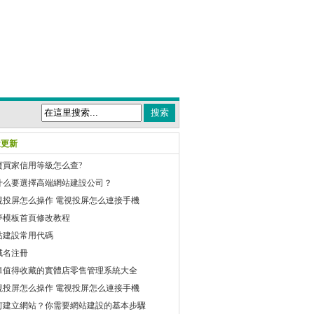
近更新
寶買家信用等級怎么查?
什么要選擇高端網站建設公司？
視投屏怎么操作 電視投屏怎么連接手機
夢模板首頁修改教程
站建設常用代碼
o域名注冊
021值得收藏的實體店零售管理系統大全
視投屏怎么操作 電視投屏怎么連接手機
何建立網站？你需要網站建設的基本步驟