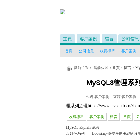
主頁
客戶案例
留言
公司信息
首頁
公司信息
收費標準
客戶案例
當前位置： 當前位置：
首頁
>
留言
>
M
MySQL8管理系
作者:
客戶案例
來源:
客戶案例
理系列之理
https://www.javaclub.cn/zb_u
收費標準
客戶案例
留言
首頁
公
MySQL Explain 總結
JS組件系列——Bootstrap 樹控件使用經驗分