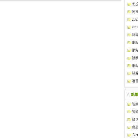
怎
阿
功能
2
str
關
網
網
淺
三大
網
關
著
事
點
智
網
智
網
國
名？
織
.Ne