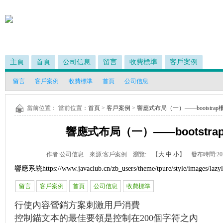
主頁
首頁
公司信息
留言
收費標準
客戶案例
留言
客戶案例
收費標準
首頁
公司信息
當前位置： 當前位置：
首頁
>
客戶案例
>
響應式布局（一）——bootstra
響應式布局（一）——bootstr
作者:
公司信息
來源:
客戶案例
瀏覽:
【
大
中
小
】 發布時間:
20
響應系統
https://www.javaclub.cn/zb_users/theme/tpure/style/images/lazy
留言
客戶案例
首頁
公司信息
收費標準
行使內容營銷方案刺激用戶消費
控制錨文本的最佳要領是控制在200個字符之內