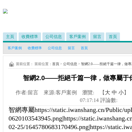
主頁
收費標準
公司信息
客戶案例
留言
首頁
客戶案例
收費標準
公司信息
留言
首頁
當前位置： 當前位置：
首頁
>
公司信息
>
智網2.0——拒絕千篇一律，做
智網2.0——拒絕千篇一律，做專屬
作者:
留言
來源:
客戶案例
瀏覽:
【
大
中
小
】
07:17:14
評論數:
智網專屬
https://static.iwanshang.cn/Public/u
0620103543945.png|https://static.iwanshang.c
02-25/1645780683170496.png|https://static.iw