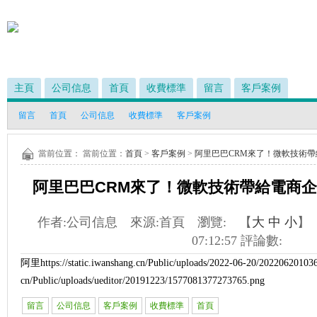
主頁
公司信息
首頁
收費標準
留言
客戶案例
留言
首頁
公司信息
收費標準
客戶案例
當前位置： 當前位置：
首頁
>
客戶案例
>
阿里巴巴CRM來了！微軟技術
阿里巴巴CRM來了！微軟技術帶給電商
作者:
公司信息
來源:
首頁
瀏覽:
【
大
中
小
】
07:12:57
評論數:
阿里
https://static.iwanshang.cn/Public/uploads/2022-06-20/202206201036
cn/Public/uploads/ueditor/20191223/1577081377273765.png
留言
公司信息
客戶案例
收費標準
首頁