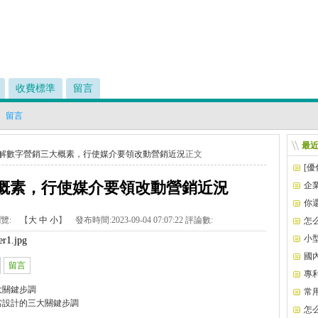
收費標準
留言
留言
最
解數字營銷三大概素，行使媒介要領改動營銷近況
正文
[
概素，行使媒介要領改動營銷近況
企
你
了
覽:
【
大
中
小
】 發布時間:
2023-09-04 07:07:22
評論數:
怎
小
er1.jpg
國
留言
專
大關鍵步調
常
當設計的三大關鍵步調
怎