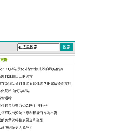
近更新
優化SEO]網站優化外部鏈接建設的幾點倡議
業如何注冊自己的網站
還在為網站如何運營而煩惱嗎？把握這幾點就夠
么做網站 如何做網站
型貨運站
內外最具影響力CRM軟件排行榜
利權可以出資嗎？專利權能否作為出資
用的免費網絡推廣渠道和類型
么建設網站更具競爭力