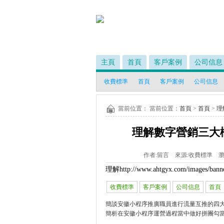
主頁
首頁
客戶案例
公司信息
收費標準
首頁
客戶案例
公司信息
當前位置： 當前位置：
首頁
>
首頁
>
理
理解數字營銷三大
作者:
留言
來源:
收費標準
瀏
理解
http://www.ahtgyx.com/images/bann
收費標準
客戶案例
公司信息
首頁
簡談安徽小程序推廣職員進行流量互推的四
簡析在安徽小程序運營過程當中做好拼團勾