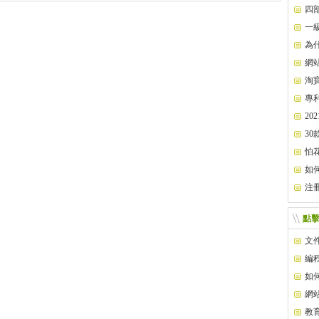
四
一
為
網
淘
專
2
30
怕
如
注
點
文件
編
如
網
教