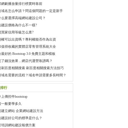
部網劇播放量排行榜實時靠前
級域名怎么申請？問這個問題的一定是新手
什么要選擇高端網站建設公司？
站建設價格為什么不一樣?
寶買家信用等級怎么查?
利權可以出資嗎？專利權能否作為出資
021值得收藏的實體店零售管理系統大全
款最好的 Bootstrap 3.0 免費主題和模板
花了錢沒效果，網店代運營靠譜嗎？
何刷百度相關搜索 刷百度相關搜索方法技巧
冊域名需要的流程？域名申請需要多長時間？
擊排行
上傳控件bootstrap
程一般要學多久
何建立網站 企業網站建設方法
站建設好公司的標準是什么？
育培訓網站建設報價方案