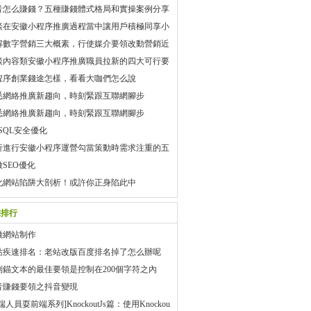
介紹
音怎么賺錢？五種賺錢體式格局和實操案例分享
談在安徽小程序推廣過程當中讓用戶積極同享小
的兩大首要技巧
解數字營銷三大概素，行使媒介要領改動營銷近
談內容類安徽小程序推廣職員拉新的四大可行要
程序創業錢途怎樣，看看大咖們怎么說
悉網絡推廣新趨向，時刻緊跟互聯網腳步
悉網絡推廣新趨向，時刻緊跟互聯網腳步
SQL安全優化
析進行安徽小程序運營勾當策動時需求注重的五
點
徽SEO優化
化網站陷阱大剖析！或許你正身陷此中
擊排行
徽網站制作
站疾速排名：老站改版百度排名掉了怎么辦呢
制錨文本的最佳要領是控制在200個字符之內
音賺錢要領之抖音變現
端人員耍前端系列]KnockoutJs篇：使用Knockou