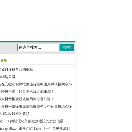
近更新
業如何注冊自己的網站
徽網絡公司
談在安徽小程序推廣過程當中讓用戶積極同享小
的兩大首要技巧
音賺錢形式：抖音怎么玩才氣賺錢？
四大抖音推廣體式格局你必需知道！
音直播平臺提現充值操縱要領，抖音直播怎么提
加網站收錄量的要領
優化SEO]網站優化外部鏈接建設的幾點倡議
otstrap Blazor 組件介紹 Table （一）自動生成列