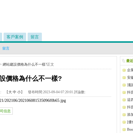
客戶案例
留言
留言
最
>
網站建設價格為什么不一樣?
正文
企
設價格為什么不一樣?
安
淺
程序
:
【
大
中
小
】 發布時間:
2023-09-04 07:20:01
評論數:
抖
這
3521/202106/202106081535096f0b65.jpg
抖
司信息
現？
添
[
Bo