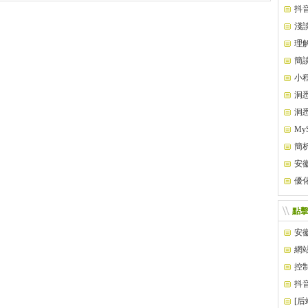
功能
抖
淺
程序
理
況
簡
領
小
洞
洞
My
簡
大概
安
優
點
安
網
控
抖
[后