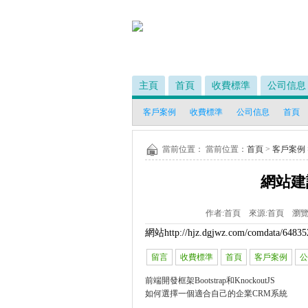
主頁
首頁
收費標準
公司信息
客戶案例
收費標準
公司信息
首頁
當前位置： 當前位置：
首頁
>
客戶案例
網站建
作者:
首頁
來源:
首頁
瀏覽
網站
http://hjz.dgjwz.com/comdata/648
留言
收費標準
首頁
客戶案例
公
前端開發框架Bootstrap和KnockoutJS
如何選擇一個適合自己的企業CRM系統