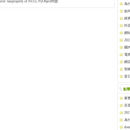
r: hasproperty of NULL PyObject問題
版）
為
如
經
抖
網
2
國
電
網
智
網
昔
閉！
點
家
百
2
為
do