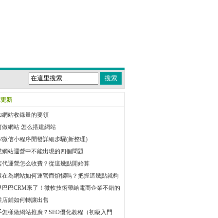
近更新
加網站收錄量的要領
何做網站 怎么搭建網站
22微信小程序開發詳細步驟(新整理)
業網站運營中不能出現的四個問題
店代運營怎么收費？從這幾點開始算
還在為網站如何運營而煩惱嗎？把握這幾點就夠
里巴巴CRM來了！微軟技術帶給電商企業不錯的
體驗
業店鋪如何轉讓出售
手怎樣做網站推廣？SEO優化教程（初級入門