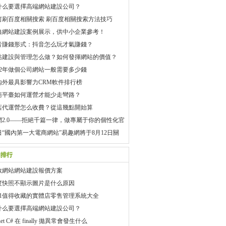
什么要選擇高端網站建設公司？
何刷百度相關搜索 刷百度相關搜索方法技巧
典網站建設案例展示，供中小企業參考！
音賺錢形式：抖音怎么玩才氣賺錢？
站建設與管理怎么做？如何發揮網站的價值？
022年做個公司網站一般需要多少錢
內外最具影響力CRM軟件排行榜
商平臺如何運營才能少走彎路？
店代運營怎么收費？從這幾點開始算
網2.0——拒絕千篇一律，做專屬于你的個性化官
日“國內第一大電商網站”易趣網將于8月12日關
擊排行
教網站網站建設報價方案
度快照不顯示圖片是什么原因
021值得收藏的實體店零售管理系統大全
什么要選擇高端網站建設公司？
tnet C# 在 finally 拋異常會發生什么