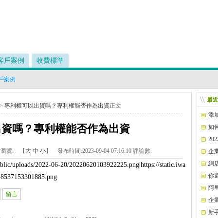
客戶案例
收費標準
戶案例
最
>
專利權可以出資嗎？專利權能否作為出資
正文
添
出資嗎？專利權能否作為出資
如
20
瀏覽:
【
大
中
小
】 發布時間:
2023-09-04 07:16:10
評論數:
企
網
Public/uploads/2022-06-20/20220620103922225.png|https://static.iwa
你
648537153301885.png
了
阿
留言
功能
企
新