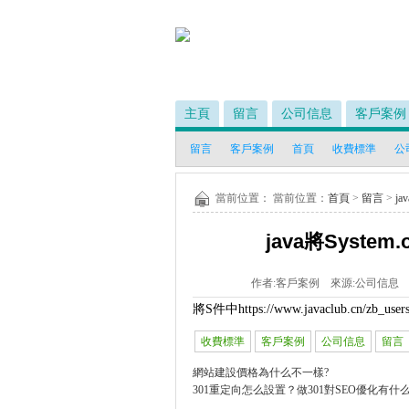
主頁
留言
公司信息
客戶案例
留言
客戶案例
首頁
收費標準
公
當前位置： 當前位置：
首頁
>
留言
>
ja
java將System
作者:
客戶案例
來源:
公司信息
將S件中
https://www.javaclub.cn/zb_users
收費標準
客戶案例
公司信息
留言
網站建設價格為什么不一樣?
301重定向怎么設置？做301對SEO優化有什