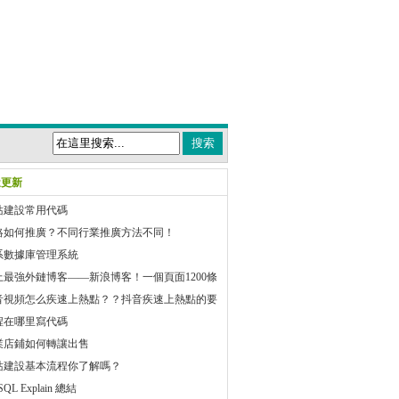
近更新
站建設常用代碼
絡如何推廣？不同行業推廣方法不同！
系數據庫管理系統
上最強外鏈博客——新浪博客！一個頁面1200條
音視頻怎么疾速上熱點？？抖音疾速上熱點的要
結
程在哪里寫代碼
業店鋪如何轉讓出售
站建設基本流程你了解嗎？
QL Explain 總結