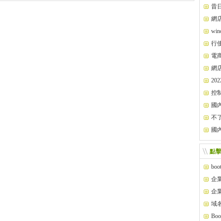
昔
閉！
網
wi
行
電
網
2
控
國
不
國
點
bo
企
企
域
Bo