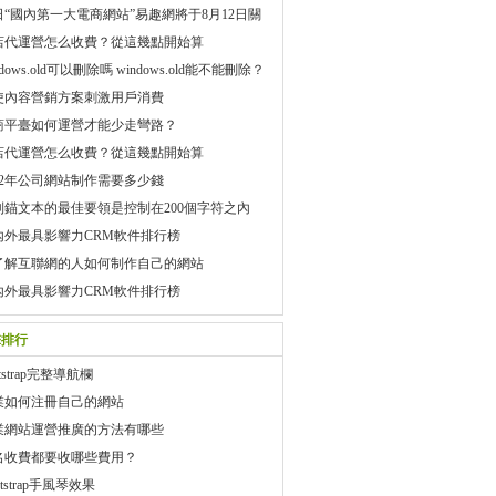
日“國內第一大電商網站”易趣網將于8月12日關
店代運營怎么收費？從這幾點開始算
ndows.old可以刪除嗎 windows.old能不能刪除？
使內容營銷方案刺激用戶消費
商平臺如何運營才能少走彎路？
店代運營怎么收費？從這幾點開始算
022年公司網站制作需要多少錢
制錨文本的最佳要領是控制在200個字符之內
內外最具影響力CRM軟件排行榜
了解互聯網的人如何制作自己的網站
內外最具影響力CRM軟件排行榜
擊排行
otstrap完整導航欄
業如何注冊自己的網站
業網站運營推廣的方法有哪些
名收費都要收哪些費用？
otstrap手風琴效果