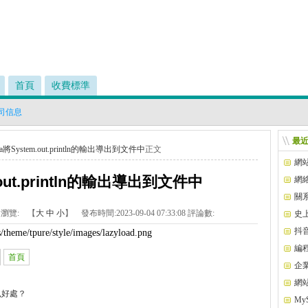
首頁
收費標準
司信息
最
va將System.out.println的輸出導出到文件中
正文
網
.out.println的輸出導出到文件中
網
關
瀏覽:
【
大
中
小
】 發布時間:
2023-09-04 07:33:08
評論數:
史
外鏈
抖
/theme/tpure/style/images/lazyload.png
領總
編
首頁
企
網
么好處？
MyS