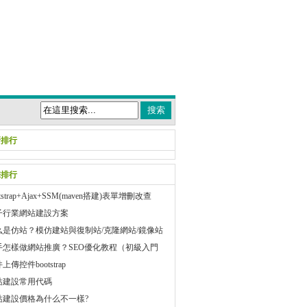
新排行
擊排行
otstrap+Ajax+SSM(maven搭建)表單增刪改查
子行業網站建設方案
么是仿站？模仿建站與復制站/克隆網站/鏡像站
么區別？
手怎樣做網站推廣？SEO優化教程（初級入門
上傳控件bootstrap
站建設常用代碼
站建設價格為什么不一樣?