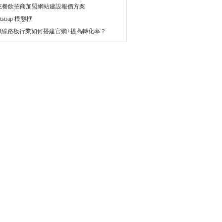
吃餐飲招商加盟網站建設報價方案
tstrap 模態框
CB線路板行業如何搭建官網+提高轉化率？