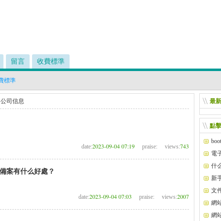
留言
收費標準
費標準
>
公司信息
最
點
bo
2023-09-04 07:19
743
date:
praise:
views:
電
什
備案有什么好處？
有什
新
版）
文件
2023-09-04 07:03
2007
date:
praise:
views:
網
網