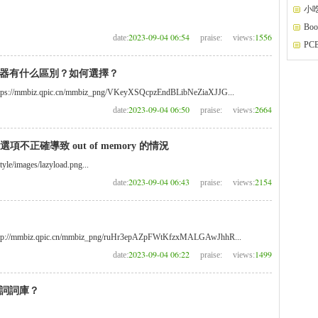
小
Boo
2023-09-04 06:54
1556
date:
praise:
views:
P
器有什么區別？如何選擇？
=https://mmbiz.qpic.cn/mmbiz_png/VKeyXSQcpzEndBLibNeZiaXJJG...
2023-09-04 06:50
2664
date:
praise:
views:
選項不正確導致 out of memory 的情況
tyle/images/lazyload.png...
2023-09-04 06:43
2154
date:
praise:
views:
=http://mmbiz.qpic.cn/mmbiz_png/ruHr3epAZpFWtKfzxMALGAwJhhR...
2023-09-04 06:22
1499
date:
praise:
views:
詞詞庫？