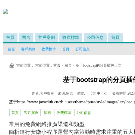
主頁
留言
客戶案例
收費標準
公司信息
首頁
留言
客戶案例
收費標準
首頁
公司信息
當前位置： 當前位置：
首頁
>
留言
>
基于bootstrap的分頁插件
正文
基于bootstrap的分頁插
作者:
客戶案例
來源:
留言
瀏覽:
【
大
中
小
】 發布時間:
2023
基于
https://www.javaclub.cn/zb_users/theme/tpure/style/images/lazyload.
首頁
客戶案例
留言
收費標準
公司信息
常用的免費網絡推廣渠道和類型
簡析進行安徽小程序運營勾當策動時需求注重的五大