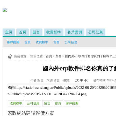
主頁
首頁
留言
收費標準
客戶案例
公司信息
客戶案例
首頁
收費標準
留言
公司信息
當前位置： 當前位置：
首頁
>
留言
>
國內外erp軟件排名你真的了解嗎？
正
國內外erp軟件排名你真的了
作者:
留言
來源:
留言
瀏覽:
【
大
中
小
】 發布時間:
2023-09
國內
https://static.iwanshang.cn/Public/uploads/2022-06-20/202206201036
n/Public/uploads/2019-12-13/1576203471284564.png
收費標準
公司信息
留言
首頁
客戶案例
家政網站建設報價方案