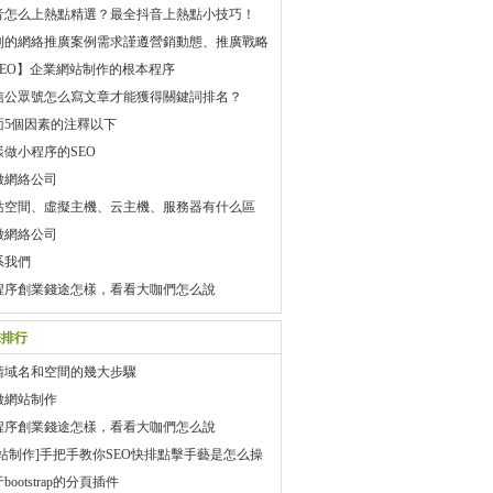
音怎么上熱點精選？最全抖音上熱點小技巧！
利的網絡推廣案例需求謹遵營銷動態、推廣戰略
SEO】企業網站制作的根本程序
信公眾號怎么寫文章才能獲得關鍵詞排名？
面5個因素的注釋以下
樣做小程序的SEO
徽網絡公司
站空間、虛擬主機、云主機、服務器有什么區
如何選擇？
徽網絡公司
系我們
程序創業錢途怎樣，看看大咖們怎么說
擊排行
請域名和空間的幾大步驟
徽網站制作
程序創業錢途怎樣，看看大咖們怎么說
網站制作]手把手教你SEO快排點擊手藝是怎么操
bootstrap的分頁插件