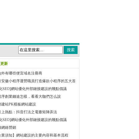
近更新
內外有哪些便宜域名注冊商
析安徽小程序運營職員打造爆款小程序的五大首
巧
優化SEO]網站優化外部鏈接建設的幾點倡議
程序創業錢途怎樣，看看大咖們怎么說
群建站PK模板網站建設
音上熱點：抖音打法之電臺矩陣弄法
優化SEO]網站優化外部鏈接建設的幾點倡議
徽網絡營銷
企業須知】網站建設的主要內容和基本流程