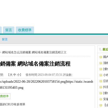
留言
收費標準
留言
最
>
網站域名怎么注銷備案 網站域名備案注銷流程
正文
國
銷備案 網站域名備案注銷流程
淺
要技
[
覽:
【
大
中
小
】 發布時間:
2023-09-04 07:35:51
評論數:
小
亞
blic/uploads/2022-06-20/20220620103758154.png|https://static.iwansh
抖
838131195403.png
[
費標準
安
p做一個界面的CRUD有多簡單
【