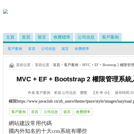
主頁
首頁
留言
收費標準
公司信息
客戶案例
客戶案例
首頁
公司信息
留言
收費標準
當前位置： 當前位置：
首頁
>
客戶案例
>
MVC + EF + Bootstrap 
MVC + EF + Bootstrap 2 權限
作者:
客戶案例
來源:
公司信息
瀏覽:
【
大
中
小
】 發布時間:
20
權限
https://www.javaclub.cn/zb_users/theme/tpure/style/images/lazyload.
客戶案例
首頁
公司信息
留言
收費標準
網站建設常用代碼
國內外知名的十大crm系統有哪些